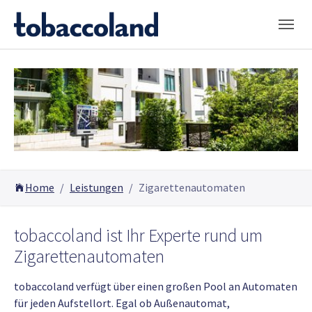
Skip to main navigation
Skip to main content
Skip to page footer
You are here:
Home
Leistungen
Zigarettenautomaten
tobaccoland ist Ihr Experte rund um
Zigarettenautomaten
tobaccoland verfügt über einen großen Pool an Automaten
für jeden Aufstellort. Egal ob Außenautomat,