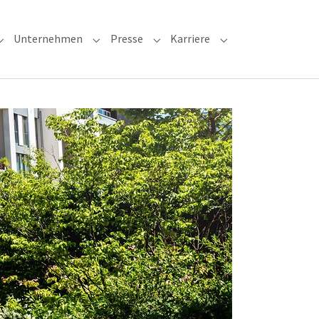
Unternehmen
Presse
Karriere
"Leistungen"
Submenu for "Services"
Submenu for "Unternehmen"
Submenu for "Presse"
Submenu for "Karri