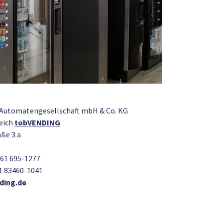
Automatengesellschaft mbH & Co. KG
eich
tobVENDING
ße 3 a
161 695-1277
01 83460-1041
ding.de