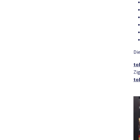
Di
to
Zi
to