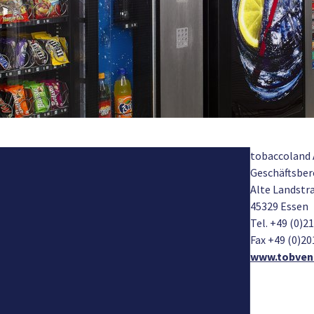
tobaccoland 
Geschäftsber
Alte Landstra
45329 Essen
Tel. +49 (0)2
Fax +49 (0)2
www.tobven