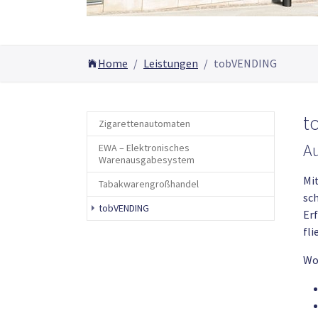
You are here:
Home
Leistungen
tobVENDING
t
Zigarettenautomaten
Au
EWA – Elektronisches
Warenausgabesystem
Mi
Tabakwarengroßhandel
sch
(current)
tobVENDING
Er
fli
Wor